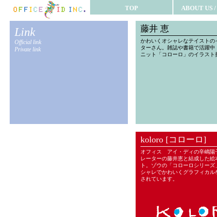
TOP
ABOUT US 
藤井 恵
Link
かわいくオシャレなテイストの
Official link
ターさん。雑誌や書籍で活躍中
Private link
ニット「コローロ」のイラスト
koloro [コローロ]
オフィス アイ・ディの辛嶋陽
レーターの藤井恵と結成した絵
ト。ゾウの「コローロシリーズ
シャレでかわいくグラフィカル
されています。